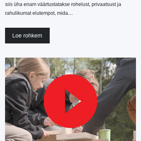
siis üha enam väärtustatakse rohelust, privaatsust ja
rahulikumat elutempot, mida…
Loe rohkem