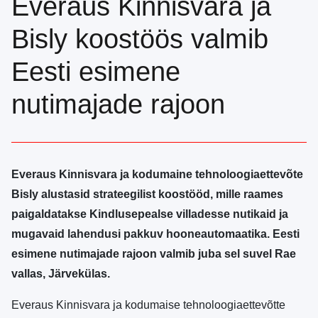
Everaus Kinnisvara ja
Bisly koostöös valmib
Eesti esimene
nutimajade rajoon
Everaus Kinnisvara ja kodumaine tehnoloogiaettevõte
Bisly alustasid strateegilist koostööd, mille raames
paigaldatakse Kindlusepealse villadesse nutikaid ja
mugavaid lahendusi pakkuv hooneautomaatika. Eesti
esimene nutimajade rajoon valmib juba sel suvel Rae
vallas, Järvekülas.
Everaus Kinnisvara ja kodumaise tehnoloogiaettevõtte