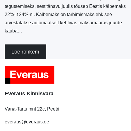
tegutsemiseks, sest tänavu juulis tõuseb Eestis käibemaks
22%-lt 24%-ni. Käibemaks on tarbimismaks ehk see
arvestatakse automaatselt kehtivas maksumääras juurde
kauba…
Loe rohkem
Everaus Kinnisvara
Vana-Tartu mnt 22c, Peetri
everaus@everaus.ee