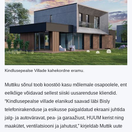
Kindlusepealse Villade kahekordne eramu.
Muttiku sõnul toob koostöö kasu mõlemale osapoolele, ent
eelkõige võidavad sellest siiski uusarenduse kliendid.
“Kindlusepealse villade elanikud saavad läbi Bisly
telefonirakenduse ja esikusse paigaldatud ekraani juhtida
jalg- ja autoväravat, pea- ja garaažiust, HUUM kerist ning
maakütet, ventilatsiooni ja jahutust,” kirjeldab Muttik uute