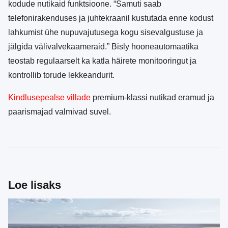
kodude nutikaid funktsioone. “Samuti saab
telefonirakenduses ja juhtekraanil kustutada enne kodust
lahkumist ühe nupuvajutusega kogu sisevalgustuse ja
jälgida välivalvekaameraid.” Bisly hooneautomaatika
teostab regulaarselt ka katla häirete monitooringut ja
kontrollib torude lekkeandurit.
Kindlusepealse villade
premium-klassi nutikad eramud ja
paarismajad valmivad suvel.
Loe lisaks