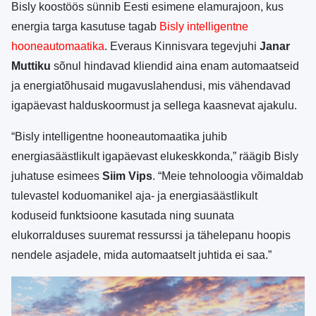
Bisly koostöös sünnib Eesti esimene elamurajoon, kus
energia targa kasutuse tagab
Bisly intelligentne
hooneautomaatika
. Everaus Kinnisvara tegevjuhi
Janar
Muttiku
sõnul hindavad kliendid aina enam automaatseid
ja energiatõhusaid mugavuslahendusi, mis vähendavad
igapäevast halduskoormust ja sellega kaasnevat ajakulu.
“Bisly intelligentne hooneautomaatika juhib
energiasäästlikult igapäevast elukeskkonda,” räägib Bisly
juhatuse esimees
Siim Vips
. “Meie tehnoloogia võimaldab
tulevastel koduomanikel aja- ja energiasäästlikult
koduseid funktsioone kasutada ning suunata
elukorralduses suuremat ressurssi ja tähelepanu hoopis
nendele asjadele, mida automaatselt juhtida ei saa.”