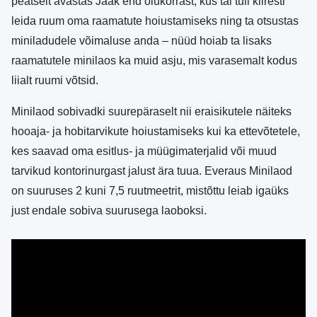
peatselt avastas Jaak end olukorrast, kus tal tuli kiiresti
leida ruum oma raamatute hoiustamiseks ning ta otsustas
miniladudele võimaluse anda – nüüd hoiab ta lisaks
raamatutele minilaos ka muid asju, mis varasemalt kodus
liialt ruumi võtsid.
Minilaod sobivadki suurepäraselt nii eraisikutele näiteks
hooaja- ja hobitarvikute hoiustamiseks kui ka ettevõtetele,
kes saavad oma esitlus- ja müügimaterjalid või muud
tarvikud kontorinurgast jalust ära tuua. Everaus Minilaod
on suuruses 2 kuni 7,5 ruutmeetrit, mistõttu leiab igaüks
just endale sobiva suurusega laoboksi.