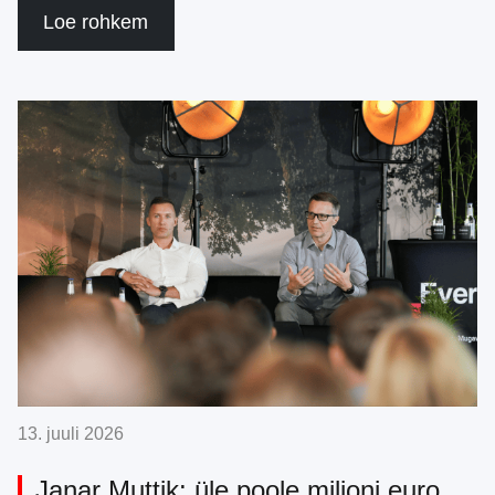
Loe rohkem
13. juuli 2026
Janar Muttik: üle poole miljoni euro