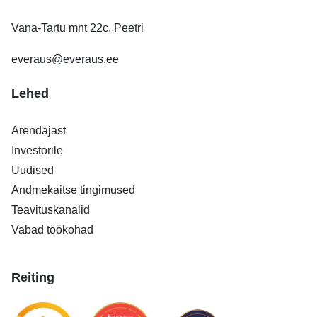
Vana-Tartu mnt 22c, Peetri
everaus@everaus.ee
Lehed
Arendajast
Investorile
Uudised
Andmekaitse tingimused
Teavituskanalid
Vabad töökohad
Reiting