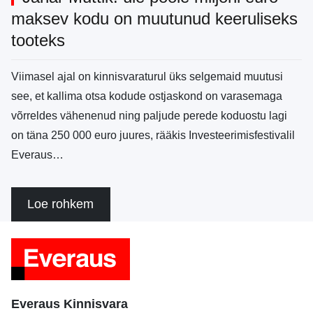
maksev kodu on muutunud keeruliseks
tooteks
Viimasel ajal on kinnisvaraturul üks selgemaid muutusi
see, et kallima otsa kodude ostjaskond on varasemaga
võrreldes vähenenud ning paljude perede koduostu lagi
on täna 250 000 euro juures, rääkis Investeerimisfestivalil
Everaus…
Loe rohkem
Everaus Kinnisvara