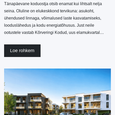
Tänapäevane koduostja otsib enamat kui lihtsalt nelja
seina. Oluline on elukeskkond tervikuna: asukoht,
ühendused linnaga, võimalused laste kasvatamiseks,
looduslähedus ja kodu energiatõhusus. Just neile
ootustele vastab Kõrveringi Kodud, uus elamukvartal…
Loe rohkem