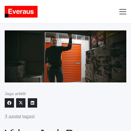
Jaga artiklit
3 aastat tagasi