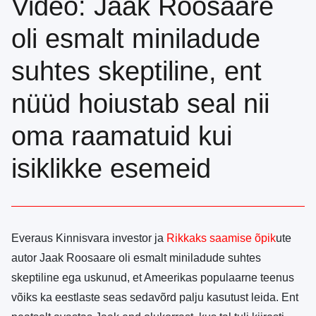
Video: Jaak Roosaare
oli esmalt miniladude
suhtes skeptiline, ent
nüüd hoiustab seal nii
oma raamatuid kui
isiklikke esemeid
Everaus Kinnisvara investor ja
Rikkaks saamise õpik
ute
autor
Jaak Roosaare
oli esmalt miniladude suhtes
skeptiline ega uskunud, et Ameerikas populaarne teenus
võiks ka eestlaste seas sedavõrd palju kasutust leida. Ent