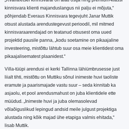
kinnisvara klienti majanduslangus nii palju ei mõjuta,“
põhjendab Everaus Kinnisvara tegevjuht Janar Muttik
otsust alustada arendustegevust perioodil, mil mitmed
kinnisvaraarendajad on teatanud otsusest oma uued
projektid pausile panna, „kodu soetamine on pikaajaline
investeering, mistõttu lähtub suur osa meie klientidest oma
pikaajalisematest plaanidest.“
Villa-tüüpi arendusi ei kerki Tallinna lähiümbrusesse just
liialt tihti, mistõttu on Muttiku sõnul inimeste huvi taoliste
eramute ja paarismajade vastu suur – seda kinnitab ka
asjaolu, et pool arendusmahust on juba klientidele ette
müüdud. „Inimeste huvi ja juba olemasolevad
võlaõiguslikud lepingud andsid meile julgust projektiga
alustada ning kõik majad ühe etapiga valmis ehitada,“
lisab Muttik.