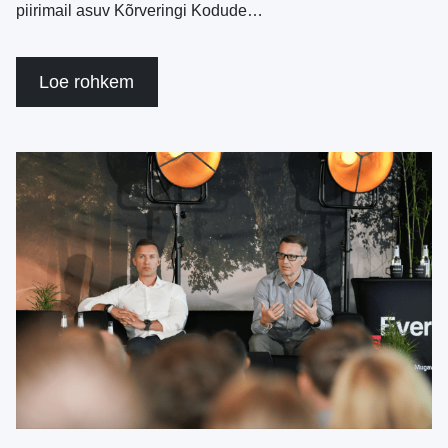
piirimail asuv Kõrveringi Kodude…
Loe rohkem