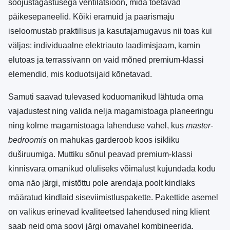
soojustagastusega ventilatsioon, mida toetavad
päikesepaneelid. Kõiki eramuid ja paarismaju
iseloomustab praktilisus ja kasutajamugavus nii toas kui
väljas: individuaalne elektriauto laadimisjaam, kamin
elutoas ja terrassivann on vaid mõned premium-klassi
elemendid, mis koduotsijaid kõnetavad.
Samuti saavad tulevased koduomanikud lähtuda oma
vajadustest ning valida nelja magamistoaga planeeringu
ning kolme magamistoaga lahenduse vahel, kus
master-
bedroomis
on mahukas garderoob koos isikliku
duširuumiga. Muttiku sõnul peavad premium-klassi
kinnisvara omanikud oluliseks võimalust kujundada kodu
oma näo järgi, mistõttu pole arendaja poolt kindlaks
määratud kindlaid siseviimistluspakette. Pakettide asemel
on valikus erinevad kvaliteetsed lahendused ning klient
saab neid oma soovi järgi omavahel kombineerida.