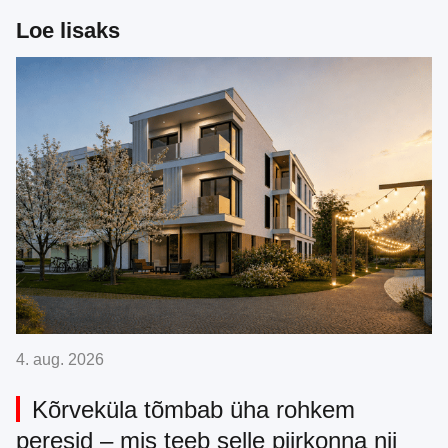
Loe lisaks
4. aug. 2026
Kõrveküla tõmbab üha rohkem
peresid – mis teeb selle piirkonna nii