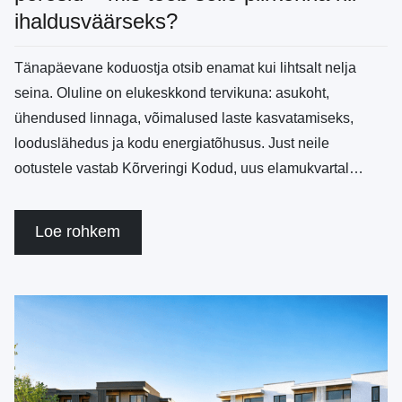
ihaldusväärseks?
Tänapäevane koduostja otsib enamat kui lihtsalt nelja
seina. Oluline on elukeskkond tervikuna: asukoht,
ühendused linnaga, võimalused laste kasvatamiseks,
looduslähedus ja kodu energiatõhusus. Just neile
ootustele vastab Kõrveringi Kodud, uus elamukvartal…
Loe rohkem