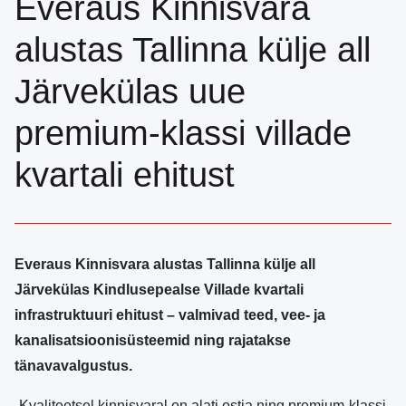
Everaus Kinnisvara
alustas Tallinna külje all
Järvekülas uue
premium-klassi villade
kvartali ehitust
Everaus Kinnisvara alustas Tallinna külje all
Järvekülas Kindlusepealse Villade kvartali
infrastruktuuri ehitust – valmivad teed, vee- ja
kanalisatsioonisüsteemid ning rajatakse
tänavavalgustus.
„Kvaliteetsel kinnisvaral on alati ostja ning premium-klassi