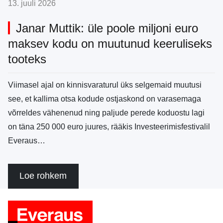
13. juuli 2026
Janar Muttik: üle poole miljoni euro
maksev kodu on muutunud keeruliseks
tooteks
Viimasel ajal on kinnisvaraturul üks selgemaid muutusi
see, et kallima otsa kodude ostjaskond on varasemaga
võrreldes vähenenud ning paljude perede koduostu lagi
on täna 250 000 euro juures, rääkis Investeerimisfestivalil
Everaus…
Loe rohkem